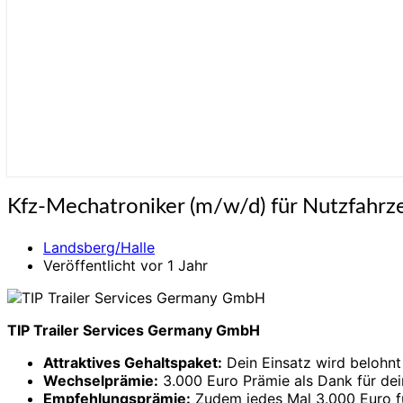
Kfz-
Kfz-Mechatroniker (m/w/d) für Nutzfahr
Mechatroniker
(m/w/d)
Landsberg/Halle
für
Veröffentlicht vor 1 Jahr
Nutzfahrzeuge
–
3.000
Euro
TIP Trailer Services Germany GmbH
Wechselprämie
Attraktives Gehalts­paket:
Dein Einsatz wird belohnt
Wechsel­prämie:
3.000 Euro Prämie als Dank für dein
Empfehlungs­prämie:
Zudem jedes Mal 3.000 Euro fü