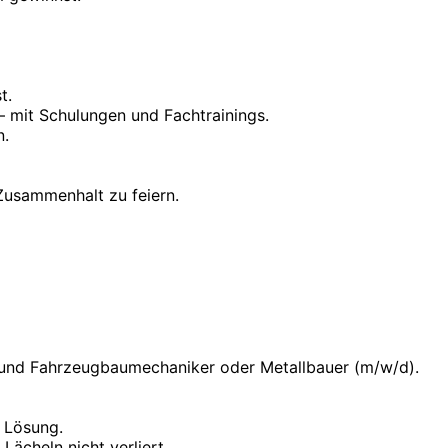
t.
 – mit Schulungen und Fachtrainings.
n.
Zusammenhalt zu feiern.
 und Fahrzeugbau­mechaniker oder Metallbauer (m/w/d).
e Lösung.
ächeln nicht verliert.