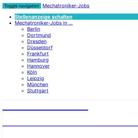
Mechatroniker-Jobs
Toggle navigation
Stellenanzeige schalten
Mechatroniker-Jobs in …
Berlin
Dortmund
Dresden
Düsseldorf
Frankfurt
Hamburg
Hannover
Köln
Leipzig
München
Stuttgart
Mechatroniker-Jobs
STELLENANGEBOTE FÜR MECHATRONI