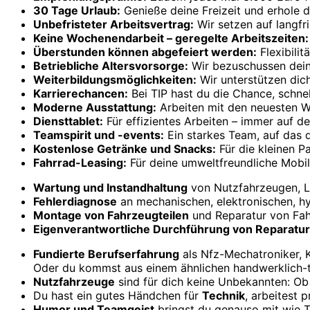
30 Tage Urlaub:
Genieße deine Freizeit und erhole d
Unbefristeter Arbeits­vertrag:
Wir setzen auf langfr
Keine Wochenend­arbeit – geregelte Arbeitszeiten:
Überstunden können abgefeiert werden:
Flexibilit
Betriebliche Alters­vorsorge:
Wir bezuschussen deine
Weiterbildungs­möglichkeiten:
Wir unterstützen dich
Karriere­chancen:
Bei TIP hast du die Chance, schne
Moderne Ausstattung:
Arbeiten mit den neuesten 
Diensttablet:
Für effizientes Arbeiten – immer auf d
Team­spirit und -­events:
Ein starkes Team, auf das 
Kostenlose Getränke und Snacks:
Für die kleinen P
Fahrrad-Leasing:
Für deine umweltfreundliche Mobili
Wartung und Instand­haltung
von Nutz­fahrzeugen, L
Fehler­diagnose
an mechanischen, elektronischen, h
Montage von Fahrzeug­teilen
und Reparatur von Fah
Eigen­verantwortliche Durch­führung von Reparatu
Fundierte Berufs­erfahrung
als Nfz-Mechatroniker, 
Oder du kommst aus einem ähnlichen handwerklich-t
Nutz­fahrzeuge
sind für dich keine Unbekannten: Ob
Du hast ein gutes Händchen für
Technik
, arbeitest 
Humor und Team­geist
bringst du genauso mit wie Ta