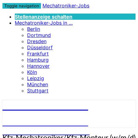
Mechatroniker-Jobs
Toggle navigation
Stellenanzeige schalten
Mechatroniker-Jobs in …
Berlin
Dortmund
Dresden
Düsseldorf
Frankfurt
Hamburg
Hannover
Köln
Leipzig
München
Stuttgart
Mechatroniker-Jobs
STELLENANGEBOTE FÜR
MECHATRONIKER:INNEN
Kfz-