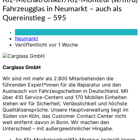
Kfz-Mechatroniker/Kfz-Monteur (w/m/d)
Mechatroniker/Kfz-
Fahrzeugglas in Neumarkt – auch als
Monteur
(w/m/d)
Quereinstieg – 595
Fahrzeugglas
in
Vollzeit
Neumarkt
Neumarkt
–
Veröffentlicht vor 1 Woche
auch
als
Quereinstieg
Carglass GmbH
–
595
Wir sind mit mehr als 2.800 Mitarbeitenden die
führenden Expert*innen für die Reparatur und den
Austausch von Fahrzeugscheiben in Deutschland. Mit
über 410 Service-Centern und 170 Mobilen Einheiten
stehen wir für Sicherheit, Verlässlichkeit und höchste
Qualitätsansprüche. Unsere Hauptverwaltung liegt im
Süden von Köln, das Customer Contact Center nicht
weit entfernt davon in Bonn. Wir machen den
Unterschied – mit außergewöhnlicher Hingabe.
Als Kfz-Mechatroniker/Kfz-Monteur (w/m/d) liegen