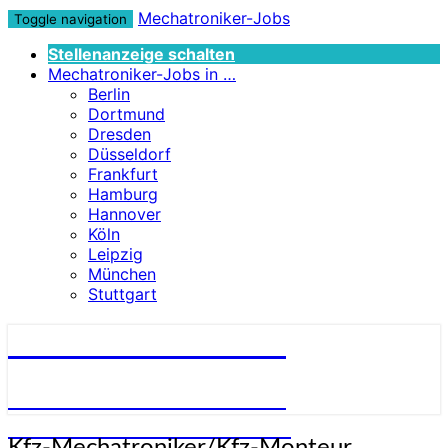
Mechatroniker-Jobs
Toggle navigation
Stellenanzeige schalten
Mechatroniker-Jobs in …
Berlin
Dortmund
Dresden
Düsseldorf
Frankfurt
Hamburg
Hannover
Köln
Leipzig
München
Stuttgart
Mechatroniker-Jobs
STELLENANGEBOTE FÜR
MECHATRONIKER:INNEN
Kfz-