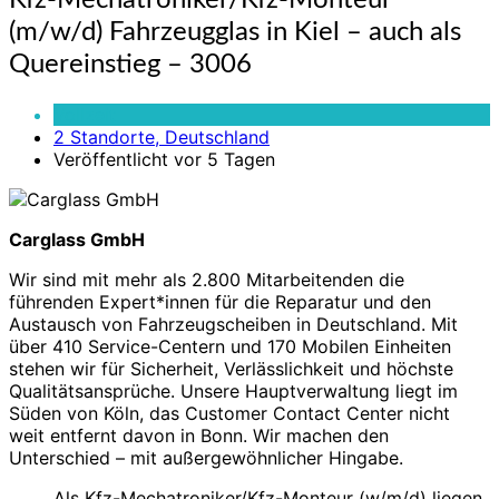
Kfz-Mechatroniker/Kfz-Monteur
Mechatroniker/Kfz-
(m/w/d) Fahrzeugglas in Kiel – auch als
Monteur
(m/w/d)
Quereinstieg – 3006
Fahrzeugglas
in
Vollzeit
Kiel
2 Standorte, Deutschland
–
Veröffentlicht vor 5 Tagen
auch
als
Quereinstieg
Carglass GmbH
–
3006
Wir sind mit mehr als 2.800 Mitarbeitenden die
führenden Expert*innen für die Reparatur und den
Austausch von Fahrzeugscheiben in Deutschland. Mit
über 410 Service-Centern und 170 Mobilen Einheiten
stehen wir für Sicherheit, Verlässlichkeit und höchste
Qualitätsansprüche. Unsere Hauptverwaltung liegt im
Süden von Köln, das Customer Contact Center nicht
weit entfernt davon in Bonn. Wir machen den
Unterschied – mit außergewöhnlicher Hingabe.
Als Kfz-Mechatroniker/Kfz-Monteur (w/m/d) liegen