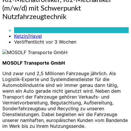
Kfz-Mechatroniker, Kfz-Mechaniker
Mechatroniker,
(m/w/d) mit Schwerpunkt
Kfz-
Mechaniker
Nutzfahrzeugtechnik
(m/w/d)
mit
Vollzeit
Schwerpunkt
Ketzin/Havel
Nutzfahrzeugtechnik
Veröffentlicht vor 3 Wochen
MOSOLF Transporte GmbH
Und zwar rund 2,5 Millionen Fahrzeuge jährlich. Als
Logistik-Experte und Systemdienstleister für die
Automobilindustrie sind wir immer genau dann tätig,
wenn ein Auto gerade nicht genutzt wird. Neben dem
Transport der Fahrzeuge gehören Verkaufs- und
Vermietvorbereitung, Begutachtung, Aufbereitung,
Sonderfahrzeugbau und Recycling zu unseren
Dienstleistungen. Dabei begleiten wir die Fahrzeuge
unserer namhaften, europäischen Kunden vom Bandende
im Werk bis zu ihrem Nutzungssende.