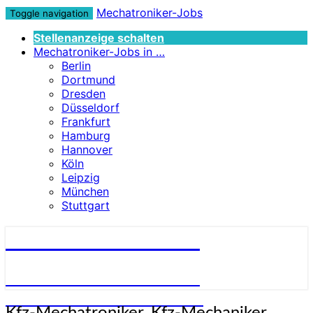
Mechatroniker-Jobs
Toggle navigation
Stellenanzeige schalten
Mechatroniker-Jobs in …
Berlin
Dortmund
Dresden
Düsseldorf
Frankfurt
Hamburg
Hannover
Köln
Leipzig
München
Stuttgart
Mechatroniker-Jobs
STELLENANGEBOTE FÜR
MECHATRONIKER:INNEN
Kfz-