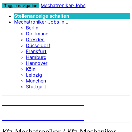
Mechatroniker-Jobs
Toggle navigation
Stellenanzeige schalten
Mechatroniker-Jobs in …
Berlin
Dortmund
Dresden
Düsseldorf
Frankfurt
Hamburg
Hannover
Köln
Leipzig
München
Stuttgart
Mechatroniker-Jobs
STELLENANGEBOTE FÜR
MECHATRONIKER:INNEN
Kfz-