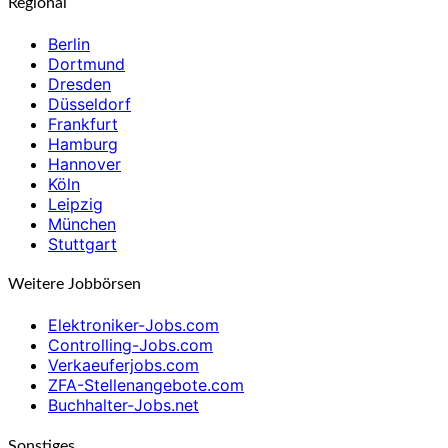
Regional
Berlin
Dortmund
Dresden
Düsseldorf
Frankfurt
Hamburg
Hannover
Köln
Leipzig
München
Stuttgart
Weitere Jobbörsen
Elektroniker-Jobs.com
Controlling-Jobs.com
Verkaeuferjobs.com
ZFA-Stellenangebote.com
Buchhalter-Jobs.net
Sonstiges