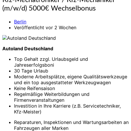
Kfz-Mechatroniker / Kfz-Mechaniker
Mechatroniker
(m/w/d) 5000€ Wechselbonus
/
Kfz-
Berlin
Mechaniker
Veröffentlicht vor 2 Wochen
(m/w/d)
5000€
Wechselbonus
Autoland Deutschland
Top Gehalt zzgl. Urlaubsgeld und
Jahreserfolgsboni
30 Tage Urlaub
Moderne Arbeitsplätze, eigene Qualitätswerkzeuge
und ein top ausgestatteter Werkzeugwagen
Keine Reifensaison
Regelmäßige Weiterbildungen und
Firmenveranstaltungen
Investition in Ihre Karriere (z.B. Servicetechniker,
Kfz-Meister)
Reparaturen, Inspektionen und Wartungsarbeiten an
Fahrzeugen aller Marken