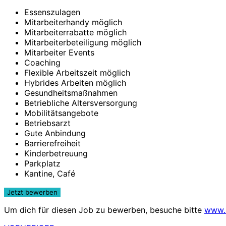
Essens­zulagen
Mit­arbeiter­handy möglich
Mit­arbeiter­rabatte möglich
Mit­arbeiter­beteili­gung möglich
Mit­arbeiter Events
Coaching
Flexible Arbeits­zeit möglich
Hybrides Arbeiten möglich
Gesund­heits­maß­nahmen
Betrieb­liche Alters­ver­sorgung
Mobilitäts­angebote
Betriebs­arzt
Gute An­bindung
Barriere­frei­heit
Kinder­betreuung
Park­platz
Kantine, Café
Um dich für diesen Job zu bewerben, besuche bitte
www.