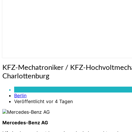
KFZ-
KFZ-Mechatroniker / KFZ-Hochvoltmechatr
Mechatroniker
Charlottenburg
/
KFZ-
Vollzeit
Hochvoltmechatroniker
Berlin
(w/m/d)
Veröffentlicht vor 4 Tagen
für
PKW
in
der
Mercedes-Benz AG
Mercedes-
Benz