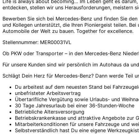
Life is always about becoming… Im Leben geht es darum, 
Niederlassung
entdecken, stellen wir uns Herausforderungen, meistern s
Berlin,
Standort:
Bewerben Sie sich bei Mercedes-Benz und finden Sie den A
Charlottenburg
und Kollegen unterstützt, die Ihren Pioniergeist teilen. B
Automobile der Welt zu bauen. Together for excellence.
Stellennummer: MER00031VL
Ob PKW oder Transporter – in den Mercedes-Benz Niederla
Für unsere Kunden sind wir persönlich im Autohaus da un
Schlägt Dein Herz für Mercedes-Benz? Dann werde Teil uns
Du arbeitest auf dem neuesten Stand bei Fahrzeugel
unbefristeter Arbeitsvertrag
Übertarifliche Vergütung sowie Urlaubs- und Weihna
30 Tage Jahresurlaub bei einer 36-Stunden-Woche
Betriebliche Altersversorgung
Betriebskrankenkasse und attraktive Angebote zur 
Mitarbeiterkonditionen für unsere Fahrzeuge und we
Selbstverständlich hast Du eine eigene Werkzeugkiste