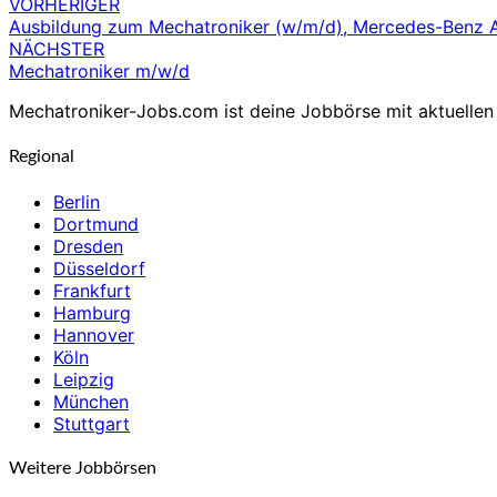
VORHERIGER
Beitragsnavigation
Ausbildung zum Mechatroniker (w/m/d), Mercedes-Benz A
NÄCHSTER
Mechatroniker m/w/d
Mechatroniker-Jobs.com ist deine Jobbörse mit aktuellen 
Regional
Berlin
Dortmund
Dresden
Düsseldorf
Frankfurt
Hamburg
Hannover
Köln
Leipzig
München
Stuttgart
Weitere Jobbörsen