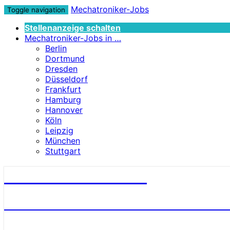
Mechatroniker-Jobs
Toggle navigation
Stellenanzeige schalten
Mechatroniker-Jobs in …
Berlin
Dortmund
Dresden
Düsseldorf
Frankfurt
Hamburg
Hannover
Köln
Leipzig
München
Stuttgart
Mechatroniker-Jobs
STELLENANGEBOTE FÜR MECHATRONI