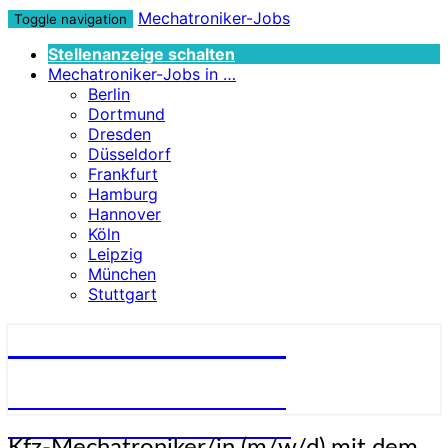
Mechatroniker-Jobs
Toggle navigation
Stellenanzeige schalten
Mechatroniker-Jobs in …
Berlin
Dortmund
Dresden
Düsseldorf
Frankfurt
Hamburg
Hannover
Köln
Leipzig
München
Stuttgart
Mechatroniker-Jobs
STELLENANGEBOTE FÜR
MECHATRONIKER:INNEN
Kfz-