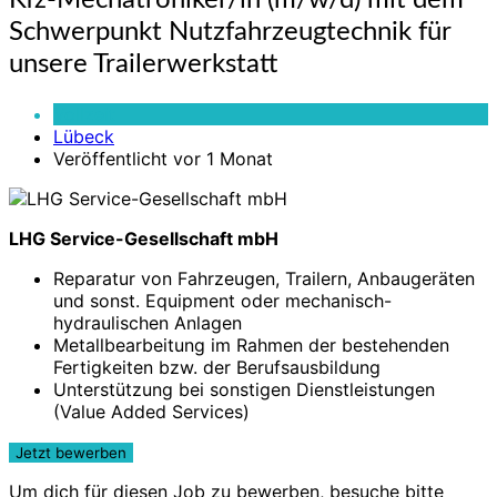
Kfz-Mechatroniker/in (m/w/d) mit dem
Mechatroniker/in
Schwerpunkt Nutzfahrzeugtechnik für
(m/w/d)
mit
unsere Trailerwerkstatt
dem
Schwerpunkt
Vollzeit
Nutzfahrzeugtechnik
Lübeck
für
Veröffentlicht vor 1 Monat
unsere
Trailerwerkstatt
LHG Service-Gesellschaft mbH
Reparatur von Fahrzeugen, Trailern, Anbaugeräten
und sonst. Equipment oder mechanisch-
hydraulischen Anlagen
Metallbearbeitung im Rahmen der bestehenden
Fertigkeiten bzw. der Berufsausbildung
Unterstützung bei sonstigen Dienstleistungen
(Value Added Services)
Um dich für diesen Job zu bewerben, besuche bitte