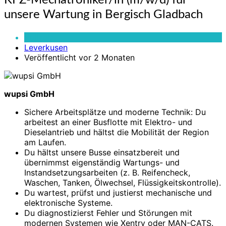
KFZ-Mechatroniker/in (m/w/d) für
Mechatroniker/in
unsere Wartung in Bergisch Gladbach
(m/w/d)
für
Vollzeit
unsere
Leverkusen
Wartung
Veröffentlicht vor 2 Monaten
in
Bergisch
Gladbach
wupsi GmbH
Sichere Arbeitsplätze und moderne Technik: Du
arbeitest an einer Busflotte mit Elektro- und
Dieselantrieb und hältst die Mobilität der Region
am Laufen.
Du hältst unsere Busse einsatzbereit und
übernimmst eigenständig Wartungs- und
Instandsetzungsarbeiten (z. B. Reifencheck,
Waschen, Tanken, Ölwechsel, Flüssigkeitskontrolle).
Du wartest, prüfst und justierst mechanische und
elektronische Systeme.
Du diagnostizierst Fehler und Störungen mit
modernen Systemen wie Xentry oder MAN-CATS.