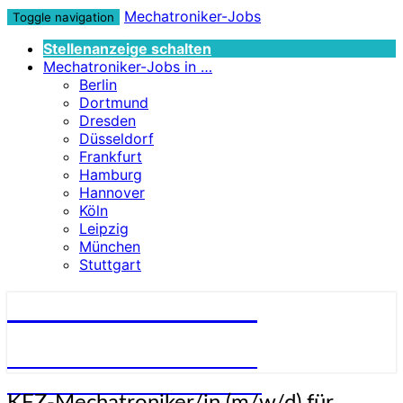
Mechatroniker-Jobs
Toggle navigation
Stellenanzeige schalten
Mechatroniker-Jobs in …
Berlin
Dortmund
Dresden
Düsseldorf
Frankfurt
Hamburg
Hannover
Köln
Leipzig
München
Stuttgart
Mechatroniker-Jobs
STELLENANGEBOTE FÜR
MECHATRONIKER:INNEN
KFZ-