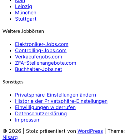
Leipzig
München
Stuttgart
Weitere Jobbörsen
Elektroniker-Jobs.com
Controlling-Jobs.com
Verkaeuferjobs.com
ZFA-Stellenangebote.com
Buchhalter-Jobs.net
Sonstiges
Privatsphäre-Einstellungen ändern
Historie der Privatsphäre-Einstellungen
Einwilligungen widerrufen
Datenschutzerklärung
Impressum
© 2026
|
Stolz präsentiert von
WordPress
|
Theme:
Nisarg