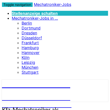
Mechatroniker-Jobs
Toggle navigation
Stellenanzeige schalten
Mechatroniker-Jobs in …
Berlin
Dortmund
Dresden
Düsseldorf
Frankfurt
Hamburg
Hannover
Köln
Leipzig
München
Stuttgart
Mechatroniker-Jobs
STELLENANGEBOTE FÜR
MECHATRONIKER:INNEN
Kfz-