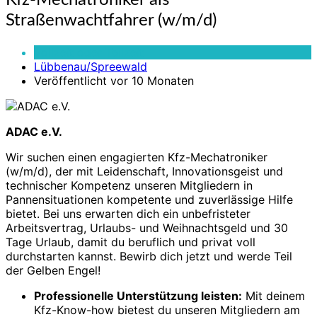
Kfz-Mechatroniker als
Mechatroniker
Straßenwachtfahrer (w/m/d)
als
Straßenwachtfahrer
Vollzeit oder Teilzeit
(w/m/d)
Lübbenau/Spreewald
Veröffentlicht vor 10 Monaten
ADAC e.V.
Wir suchen einen engagierten Kfz-Mechatroniker
(w/m/d), der mit Leidenschaft, Innovationsgeist und
technischer Kompetenz unseren Mitgliedern in
Pannensituationen kompetente und zuverlässige Hilfe
bietet. Bei uns erwarten dich ein unbefristeter
Arbeitsvertrag, Urlaubs- und Weihnachtsgeld und 30
Tage Urlaub, damit du beruflich und privat voll
durchstarten kannst. Bewirb dich jetzt und werde Teil
der Gelben Engel!
Professionelle Unterstützung leisten:
Mit deinem
Kfz-Know-how bietest du unseren Mitgliedern am