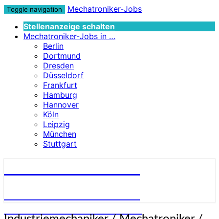
Mechatroniker-Jobs
Toggle navigation
Stellenanzeige schalten
Mechatroniker-Jobs in …
Berlin
Dortmund
Dresden
Düsseldorf
Frankfurt
Hamburg
Hannover
Köln
Leipzig
München
Stuttgart
Mechatroniker-Jobs
STELLENANGEBOTE FÜR
MECHATRONIKER:INNEN
Industriemechaniker