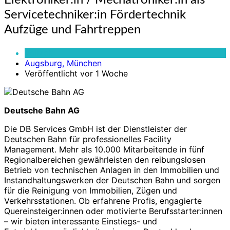
Elektroniker:in / Mechatroniker:in als
/
Servicetechniker:in Fördertechnik
Mechatroniker:in
als
Aufzüge und Fahrtreppen
Servicetechniker:in
Fördertechnik
Vollzeit
Aufzüge
Augsburg, München
und
Veröffentlicht vor 1 Woche
Fahrtreppen
Deutsche Bahn AG
Die DB Services GmbH ist der Dienstleister der
Deutschen Bahn für professionelles Facility
Management. Mehr als 10.000 Mitarbeitende in fünf
Regionalbereichen gewährleisten den reibungslosen
Betrieb von technischen Anlagen in den Immobilien und
Instandhaltungswerken der Deutschen Bahn und sorgen
für die Reinigung von Immobilien, Zügen und
Verkehrsstationen. Ob erfahrene Profis, engagierte
Quereinsteiger:innen oder motivierte Berufsstarter:innen
– wir bieten interessante Einstiegs- und