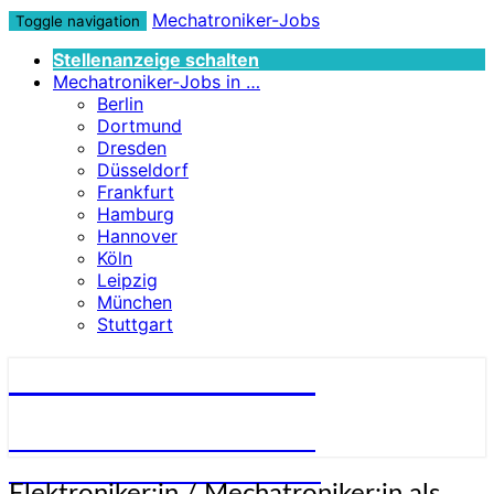
Mechatroniker-Jobs
Toggle navigation
Stellenanzeige schalten
Mechatroniker-Jobs in …
Berlin
Dortmund
Dresden
Düsseldorf
Frankfurt
Hamburg
Hannover
Köln
Leipzig
München
Stuttgart
Mechatroniker-Jobs
STELLENANGEBOTE FÜR
MECHATRONIKER:INNEN
Elektroniker:in