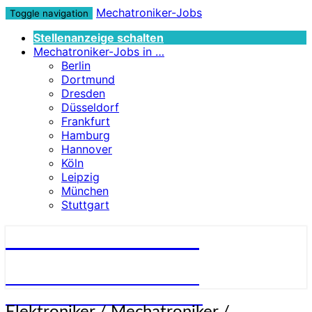
Mechatroniker-Jobs
Toggle navigation
Stellenanzeige schalten
Mechatroniker-Jobs in …
Berlin
Dortmund
Dresden
Düsseldorf
Frankfurt
Hamburg
Hannover
Köln
Leipzig
München
Stuttgart
Mechatroniker-Jobs
STELLENANGEBOTE FÜR
MECHATRONIKER:INNEN
Elektroniker