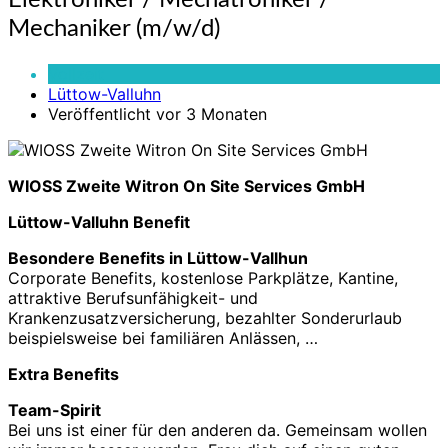
Elektroniker / Mechatroniker /
/
Mechaniker (m/w/d)
Mechatroniker
/
Vollzeit
Mechaniker
Lüttow-Valluhn
(m/w/d)
Veröffentlicht vor 3 Monaten
WIOSS Zweite Witron On Site Services GmbH
Lüttow-Valluhn Benefit
Besondere Benefits in Lüttow-Vallhun
Corporate Benefits, kostenlose Parkplätze, Kantine,
attraktive Berufsunfähigkeit- und
Krankenzusatzversicherung, bezahlter Sonderurlaub
beispielsweise bei familiären Anlässen, …
Extra Benefits
Team-Spirit
Bei uns ist einer für den anderen da. Gemeinsam wollen