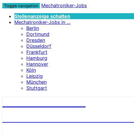
Mechatroniker-Jobs
Toggle navigation
Stellenanzeige schalten
Mechatroniker-Jobs in …
Berlin
Dortmund
Dresden
Düsseldorf
Frankfurt
Hamburg
Hannover
Köln
Leipzig
München
Stuttgart
Mechatroniker-Jobs
STELLENANGEBOTE FÜR MECHATRONI