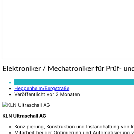
Elektroniker
Elektroniker / Mechatroniker für Prüf- u
/
Mechatroniker
Vollzeit
für
Heppenheim/Bergstraße
Prüf-
Veröffentlicht vor 2 Monaten
und
Inbetriebnahmetechnik
(m/w/d)
KLN Ultraschall AG
Konzipierung, Konstruktion und Instandhaltung von 
Mitarbeit bei der Optimierung und Automatisierung 