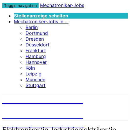
Mechatroniker-Jobs
Toggle navigation
Stellenanzeige schalten
Mechatroniker-Jobs in …
Berlin
Dortmund
Dresden
Düsseldorf
Frankfurt
Hamburg
Hannover
Köln
Leipzig
München
Stuttgart
Mechatroniker-Jobs
STELLENANGEBOTE FÜR
MECHATRONIKER:INNEN
Elektroniker/in,