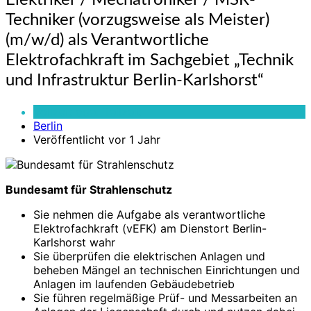
Elektriker / Mechatroniker / MSR-
/
Techniker (vorzugsweise als Meister)
Mechatroniker
/
(m/w/d) als Verantwortliche
MSR-
Elektrofachkraft im Sachgebiet „Technik
Techniker
und Infrastruktur Berlin-Karlshorst“
(vorzugsweise
als
Meister)
Vollzeit oder Teilzeit
(m/w/d)
Berlin
als
Veröffentlicht vor 1 Jahr
Verantwortliche
Elektrofachkraft
im
Bundesamt für Strahlenschutz
Sachgebiet
„Technik
Sie nehmen die Aufgabe als verantwortliche
und
Elektrofachkraft (vEFK) am Dienstort Berlin-
Infrastruktur
Karlshorst wahr
Berlin-
Sie überprüfen die elektrischen Anlagen und
Karlshorst“
beheben Mängel an technischen Einrichtungen und
Anlagen im laufenden Gebäudebetrieb
Sie führen regelmäßige Prüf- und Messarbeiten an