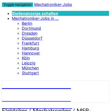
Mechatroniker-Jobs
Toggle navigation
Stellenanzeige schalten
Mechatroniker-Jobs in …
Berlin
Dortmund
Dresden
Düsseldorf
Frankfurt
Hamburg
Hannover
Köln
Leipzig
München
Stuttgart
Mechatroniker-Jobs
STELLENANGEBOTE FÜR
MECHATRONIKER:INNEN
Elektriker