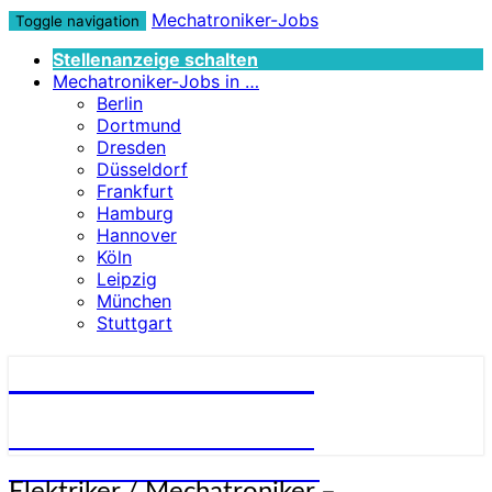
Mechatroniker-Jobs
Toggle navigation
Stellenanzeige schalten
Mechatroniker-Jobs in …
Berlin
Dortmund
Dresden
Düsseldorf
Frankfurt
Hamburg
Hannover
Köln
Leipzig
München
Stuttgart
Mechatroniker-Jobs
STELLENANGEBOTE FÜR
MECHATRONIKER:INNEN
Elektriker