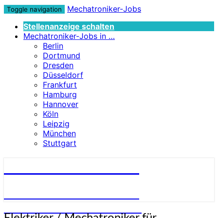
Mechatroniker-Jobs
Toggle navigation
Stellenanzeige schalten
Mechatroniker-Jobs in …
Berlin
Dortmund
Dresden
Düsseldorf
Frankfurt
Hamburg
Hannover
Köln
Leipzig
München
Stuttgart
Mechatroniker-Jobs
STELLENANGEBOTE FÜR
MECHATRONIKER:INNEN
Elektriker