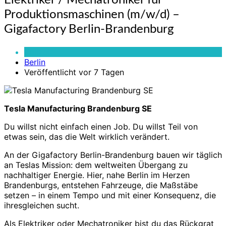
Elektriker / Mechatroniker für
/
Produktionsmaschinen (m/w/d) –
Mechatroniker
für
Gigafactory Berlin-Brandenburg
Produktionsmaschinen
(m/w/d)
Vollzeit
–
Berlin
Gigafactory
Veröffentlicht vor 7 Tagen
Berlin-
Brandenburg
Tesla Manufacturing Brandenburg SE
Du willst nicht einfach einen Job. Du willst Teil von
etwas sein, das die Welt wirklich verändert.
An der Gigafactory Berlin-Brandenburg bauen wir täglich
an Teslas Mission: dem weltweiten Übergang zu
nachhaltiger Energie. Hier, nahe Berlin im Herzen
Brandenburgs, entstehen Fahrzeuge, die Maßstäbe
setzen – in einem Tempo und mit einer Konsequenz, die
ihresgleichen sucht.
Als Elektriker oder Mechatroniker bist du das Rückgrat