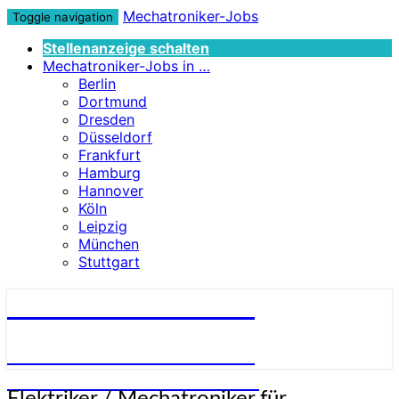
Mechatroniker-Jobs
Toggle navigation
Stellenanzeige schalten
Mechatroniker-Jobs in …
Berlin
Dortmund
Dresden
Düsseldorf
Frankfurt
Hamburg
Hannover
Köln
Leipzig
München
Stuttgart
Mechatroniker-Jobs
STELLENANGEBOTE FÜR
MECHATRONIKER:INNEN
Elektriker