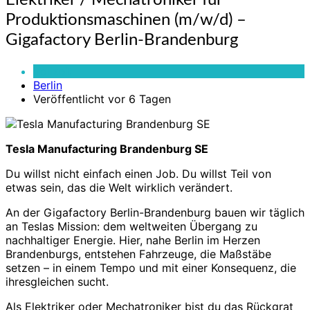
Elektriker / Mechatroniker für
/
Produktionsmaschinen (m/w/d) –
Mechatroniker
für
Gigafactory Berlin-Brandenburg
Produktionsmaschinen
(m/w/d)
Vollzeit
–
Berlin
Gigafactory
Veröffentlicht vor 6 Tagen
Berlin-
Brandenburg
Tesla Manufacturing Brandenburg SE
Du willst nicht einfach einen Job. Du willst Teil von
etwas sein, das die Welt wirklich verändert.
An der Gigafactory Berlin-Brandenburg bauen wir täglich
an Teslas Mission: dem weltweiten Übergang zu
nachhaltiger Energie. Hier, nahe Berlin im Herzen
Brandenburgs, entstehen Fahrzeuge, die Maßstäbe
setzen – in einem Tempo und mit einer Konsequenz, die
ihresgleichen sucht.
Als Elektriker oder Mechatroniker bist du das Rückgrat