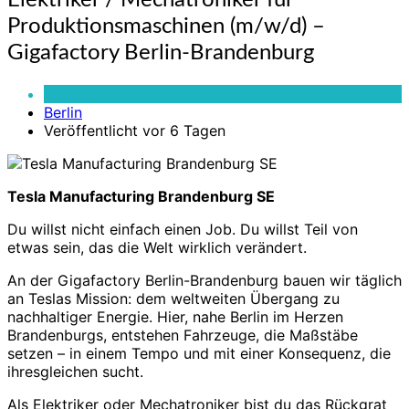
Elektriker / Mechatroniker für
/
Produktionsmaschinen (m/w/d) –
Mechatroniker
für
Gigafactory Berlin-Brandenburg
Produktionsmaschinen
(m/w/d)
Vollzeit
–
Berlin
Gigafactory
Veröffentlicht vor 6 Tagen
Berlin-
Brandenburg
Tesla Manufacturing Brandenburg SE
Du willst nicht einfach einen Job. Du willst Teil von
etwas sein, das die Welt wirklich verändert.
An der Gigafactory Berlin-Brandenburg bauen wir täglich
an Teslas Mission: dem weltweiten Übergang zu
nachhaltiger Energie. Hier, nahe Berlin im Herzen
Brandenburgs, entstehen Fahrzeuge, die Maßstäbe
setzen – in einem Tempo und mit einer Konsequenz, die
ihresgleichen sucht.
Als Elektriker oder Mechatroniker bist du das Rückgrat