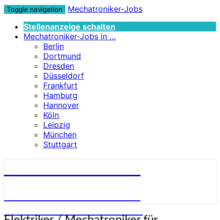
Mechatroniker-Jobs
Toggle navigation
Stellenanzeige schalten
Mechatroniker-Jobs in …
Berlin
Dortmund
Dresden
Düsseldorf
Frankfurt
Hamburg
Hannover
Köln
Leipzig
München
Stuttgart
Mechatroniker-Jobs
STELLENANGEBOTE FÜR
MECHATRONIKER:INNEN
Elektriker