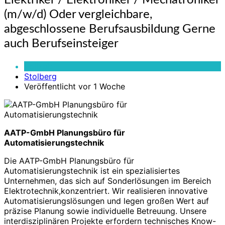
Elektriker / Elektroniker / Mechatroniker
/
(m/w/d) Oder vergleichbare,
Elektroniker
/
abgeschlossene Berufsausbildung Gerne
Mechatroniker
auch Berufseinsteiger
(m/w/d)
Oder
Vollzeit
vergleichbare,
Stolberg
abgeschlossene
Veröffentlicht vor 1 Woche
Berufsausbildung
Gerne
auch
Berufseinsteiger
AATP-GmbH Planungsbüro für
Automatisierungstechnik
Die AATP-GmbH Planungsbüro für
Automatisierungstechnik ist ein spezialisiertes
Unternehmen, das sich auf Sonderlösungen im Bereich
Elektrotechnik,konzentriert. Wir realisieren innovative
Automatisierungslösungen und legen großen Wert auf
präzise Planung sowie individuelle Betreuung. Unsere
interdisziplinären Projekte erfordern technisches Know-