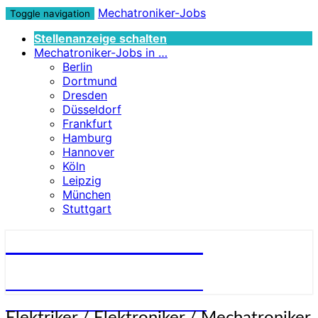
Mechatroniker-Jobs
Toggle navigation
Stellenanzeige schalten
Mechatroniker-Jobs in …
Berlin
Dortmund
Dresden
Düsseldorf
Frankfurt
Hamburg
Hannover
Köln
Leipzig
München
Stuttgart
Mechatroniker-Jobs
STELLENANGEBOTE FÜR
MECHATRONIKER:INNEN
Elektriker