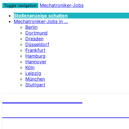
Mechatroniker-Jobs
Toggle navigation
Stellenanzeige schalten
Mechatroniker-Jobs in …
Berlin
Dortmund
Dresden
Düsseldorf
Frankfurt
Hamburg
Hannover
Köln
Leipzig
München
Stuttgart
Mechatroniker-Jobs
STELLENANGEBOTE FÜR MECHATRONI