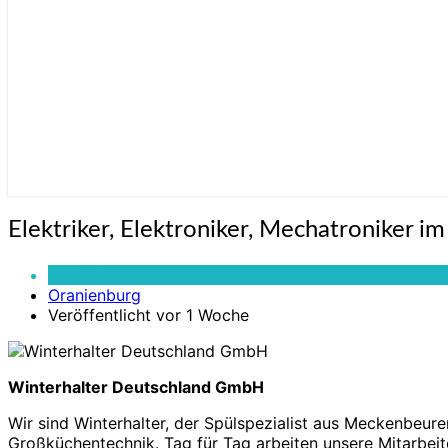
Elektriker,
Elektriker, Elektroniker, Mechatroniker 
Elektroniker,
Mechatroniker
Vollzeit
im
Oranienburg
Service
Veröffentlicht vor 1 Woche
(w/m/d)
–
Großraum
Oranienburg
Winterhalter Deutschland GmbH
Wir sind Winterhalter, der Spülspezialist aus Meckenbeure
Großküchentechnik. Tag für Tag arbeiten unsere Mitarbei