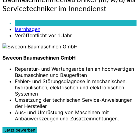
Baumaschinenmechatroniker (m/w/d) als
(m/w/d)
Servicetechniker im Innendienst
als
Servicetechniker
Vollzeit
im
Isernhagen
Innendienst
Veröffentlicht vor 1 Jahr
Swecon Baumaschinen GmbH
Reparatur- und Wartungsarbeiten an hochwertigen
Baumaschinen und Baugeräten
Fehler- und Störungsdiagnose in mechanischen,
hydraulischen, elektrischen und elektronischen
Systemen
Umsetzung der technischen Service-Anweisungen
der Hersteller
Aus- und Umrüstung von Maschinen mit
Anbauwerkzeugen und Zusatzeinrichtungen.