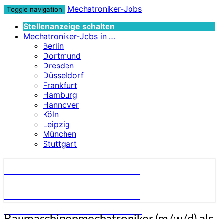
Mechatroniker-Jobs
Toggle navigation
Stellenanzeige schalten
Mechatroniker-Jobs in …
Berlin
Dortmund
Dresden
Düsseldorf
Frankfurt
Hamburg
Hannover
Köln
Leipzig
München
Stuttgart
Mechatroniker-Jobs
STELLENANGEBOTE FÜR
MECHATRONIKER:INNEN
Baumaschinenmechatroniker