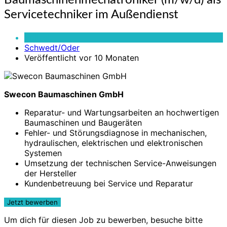
Baumaschinenmechatroniker (m/w/d) als
(m/w/d)
Servicetechniker im Außendienst
als
Servicetechniker
Vollzeit
im
Schwedt/Oder
Außendienst
Veröffentlicht vor 10 Monaten
Swecon Baumaschinen GmbH
Reparatur- und Wartungsarbeiten an hochwertigen
Baumaschinen und Baugeräten
Fehler- und Störungsdiagnose in mechanischen,
hydraulischen, elektrischen und elektronischen
Systemen
Umsetzung der technischen Service-Anweisungen
der Hersteller
Kundenbetreuung bei Service und Reparatur
Um dich für diesen Job zu bewerben, besuche bitte