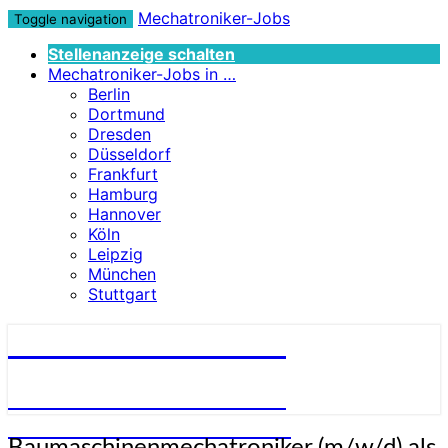
Mechatroniker-Jobs
Toggle navigation
Stellenanzeige schalten
Mechatroniker-Jobs in …
Berlin
Dortmund
Dresden
Düsseldorf
Frankfurt
Hamburg
Hannover
Köln
Leipzig
München
Stuttgart
Mechatroniker-Jobs
STELLENANGEBOTE FÜR
MECHATRONIKER:INNEN
Baumaschinenmechatroniker