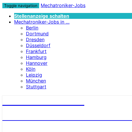
Mechatroniker-Jobs
Toggle navigation
Stellenanzeige schalten
Mechatroniker-Jobs in …
Berlin
Dortmund
Dresden
Düsseldorf
Frankfurt
Hamburg
Hannover
Köln
Leipzig
München
Stuttgart
Mechatroniker-Jobs
STELLENANGEBOTE FÜR MECHATRONI