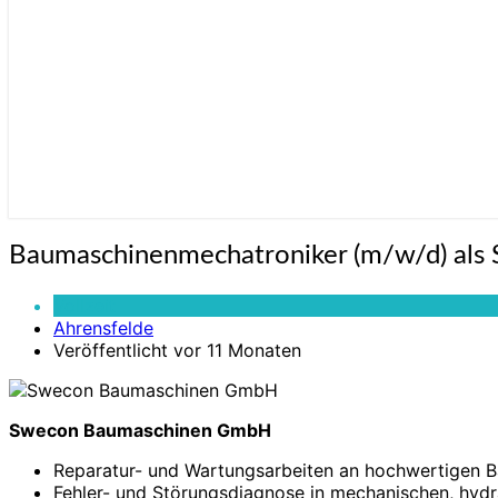
Baumaschinenmechatroniker
Baumaschinenmechatroniker (m/w/d) als S
(m/w/d)
als
Vollzeit
Servicetechniker
Ahrensfelde
im
Veröffentlicht vor 11 Monaten
Außendienst
Swecon Baumaschinen GmbH
Reparatur- und Wartungsarbeiten an hochwertigen 
Fehler- und Störungsdiagnose in mechanischen, hydr