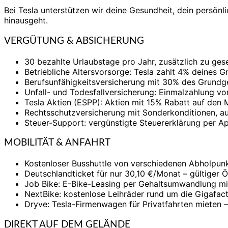
Bei Tesla unterstützen wir deine Gesundheit, dein persönl
hinausgeht.
VERGÜTUNG & ABSICHERUNG
30 bezahlte Urlaubstage pro Jahr, zusätzlich zu ges
Betriebliche Altersvorsorge: Tesla zahlt 4% deines G
Berufsunfähigkeitsversicherung mit 30% des Grundge
Unfall- und Todesfallversicherung: Einmalzahlung vo
Tesla Aktien (ESPP): Aktien mit 15% Rabatt auf den
Rechtsschutzversicherung mit Sonderkonditionen, au
Steuer-Support: vergünstigte Steuererklärung per A
MOBILITÄT & ANFAHRT
Kostenloser Busshuttle von verschiedenen Abholpunk
Deutschlandticket für nur 30,10 €/Monat – gültige
Job Bike: E-Bike-Leasing per Gehaltsumwandlung mi
NextBike: kostenlose Leihräder rund um die Gigafact
Dryve: Tesla-Firmenwagen für Privatfahrten mieten 
DIREKT AUF DEM GELÄNDE