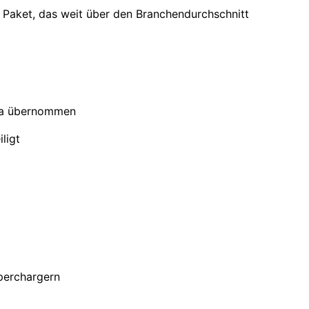
m Paket, das weit über den Branchendurchschnitt
sla übernommen
ligt
perchargern