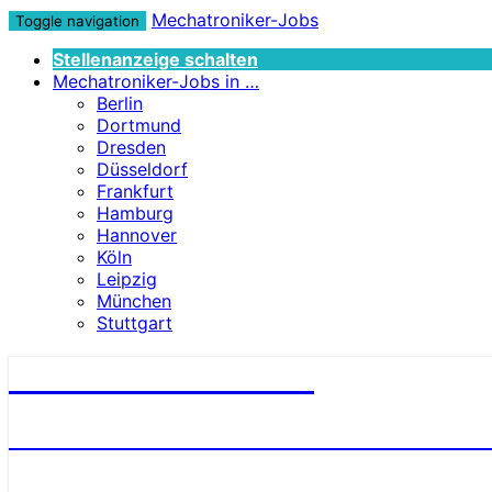
Mechatroniker-Jobs
Toggle navigation
Stellenanzeige schalten
Mechatroniker-Jobs in …
Berlin
Dortmund
Dresden
Düsseldorf
Frankfurt
Hamburg
Hannover
Köln
Leipzig
München
Stuttgart
Mechatroniker-Jobs
STELLENANGEBOTE FÜR MECHATRONI