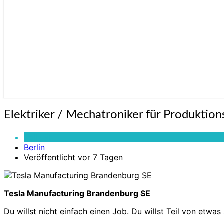
Elektriker
Elektriker / Mechatroniker für Produktio
/
Mechatroniker
Vollzeit
für
Berlin
Produktionsmaschinen
Veröffentlicht vor 7 Tagen
(m/w/d)
–
Gigafactory
Berlin-
Tesla Manufacturing Brandenburg SE
Brandenburg
Du willst nicht einfach einen Job. Du willst Teil von etwas 