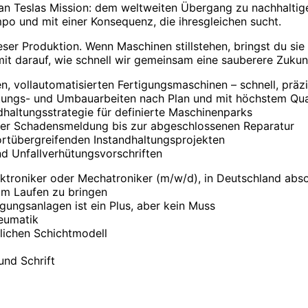
an Teslas Mission: dem weltweiten Übergang zu nachhaltige
po und mit einer Konsequenz, die ihresgleichen sucht.
eser Produktion. Wenn Maschinen stillstehen, bringst du sie
mit darauf, wie schnell wir gemeinsam eine sauberere Zukunf
vollautomatisierten Fertigungsmaschinen – schnell, präzi
ltungs- und Umbauarbeiten nach Plan und mit höchstem Qua
haltungsstrategie für definierte Maschinenparks
der Schadensmeldung bis zur abgeschlossenen Reparatur
rtübergreifenden Instandhaltungsprojekten
nd Unfallverhütungsvorschriften
ktroniker oder Mechatroniker (m/w/d), in Deutschland absol
um Laufen zu bringen
igungsanlagen ist ein Plus, aber kein Muss
neumatik
rlichen Schichtmodell
und Schrift