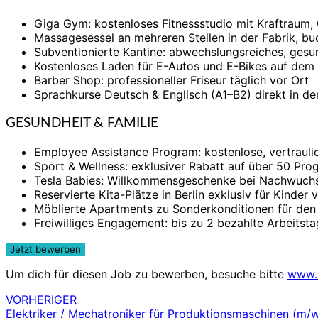
Giga Gym: kostenloses Fitnessstudio mit Kraftraum,
Massagesessel an mehreren Stellen in der Fabrik, b
Subventionierte Kantine: abwechslungsreiches, gesu
Kostenloses Laden für E-Autos und E-Bikes auf dem
Barber Shop: professioneller Friseur täglich vor Ort
Sprachkurse Deutsch & Englisch (A1–B2) direkt in de
GESUNDHEIT & FAMILIE
Employee Assistance Program: kostenlose, vertrauli
Sport & Wellness: exklusiver Rabatt auf über 50 Prog
Tesla Babies: Willkommensgeschenke bei Nachwuch
Reservierte Kita-Plätze in Berlin exklusiv für Kinder
Möblierte Apartments zu Sonderkonditionen für den
Freiwilliges Engagement: bis zu 2 bezahlte Arbeitsta
Um dich für diesen Job zu bewerben, besuche bitte
www.
VORHERIGER
Beitragsnavigation
Elektriker / Mechatroniker für Produktionsmaschinen (m/